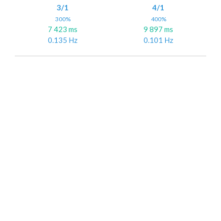
3/1
4/1
300%
400%
7 423 ms
9 897 ms
0.135 Hz
0.101 Hz